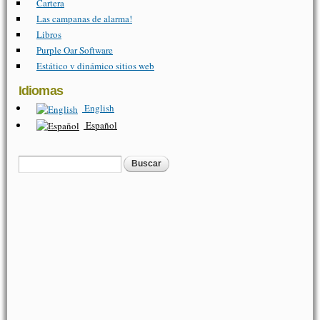
Cartera
Las campanas de alarma!
Libros
Purple Oar Software
Estático v dinámico sitios web
Idiomas
English
Español
Buscar
Formulario de búsqueda