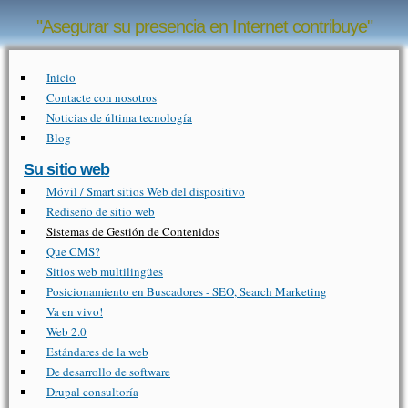
Pasar al contenido principal
"Asegurar su presencia en Internet contribuye"
Inicio
Contacte con nosotros
Noticias de última tecnología
Blog
Su sitio web
Móvil / Smart sitios Web del dispositivo
Rediseño de sitio web
Sistemas de Gestión de Contenidos
Que CMS?
Sitios web multilingües
Posicionamiento en Buscadores - SEO, Search Marketing
Va en vivo!
Web 2.0
Estándares de la web
De desarrollo de software
Drupal consultoría