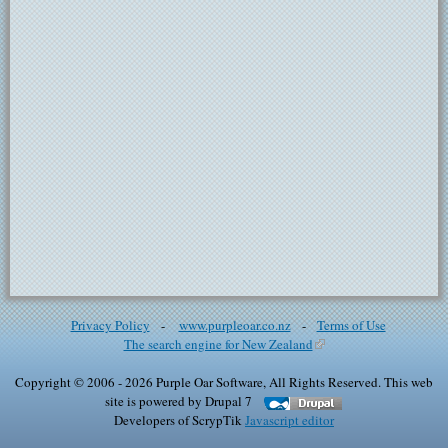
Privacy Policy
-
www.purpleoar.co.nz
-
Terms of Use
The search engine for New Zealand
(link is external)
Copyright © 2006 - 2026 Purple Oar Software, All Rights Reserved. This web
site is powered by Drupal 7
Developers of ScrypTik
Javascript editor